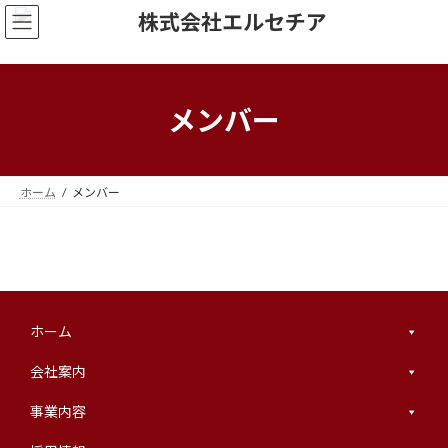
コ
ナ
ン
ビ
テ
ゲ
ン
ー
ツ
シ
へ
ョ
メンバー
ス
ン
キ
に
ッ
移
プ
動
ホーム
メンバー
ホーム
会社案内
事業内容