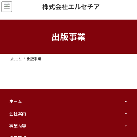
コ
ナ
ン
ビ
テ
ゲ
ン
ー
ツ
シ
へ
ョ
出版事業
ス
ン
キ
に
ッ
移
プ
動
ホーム
出版事業
ホーム
会社案内
事業内容